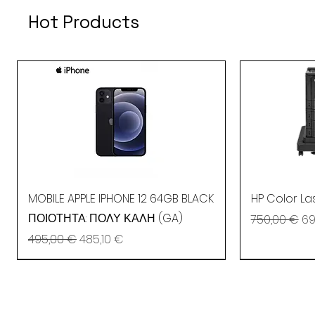
Hot Products
Γρήγορη προβολή
Γρ
MOBILE APPLE IPHONE 12 64GB BLACK
HP Color L
ΠΟΙΟΤΗΤΑ: ΠΟΛΥ ΚΑΛΗ (GA)
Κανονική τιμ
Τι
750,00 €
69
Κανονική τιμή
Τιμή Έκπτωσης
495,00 €
485,10 €