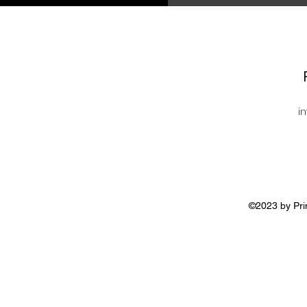
i
©2023 by Pri